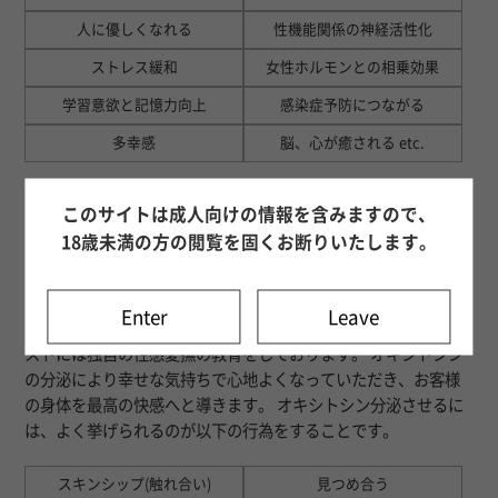
人に優しくなれる
性機能関係の神経活性化
ストレス緩和
女性ホルモンとの相乗効果
学習意欲と記憶力向上
感染症予防につながる
多幸感
脳、心が癒される etc.
このサイトは成人向けの情報を含みますので、
18歳未満の方の閲覧を固くお断りいたします。
性感愛撫
Enter
Leave
当店ではより多くのオキシトシン分泌が出来るように、セラピ
ストには独自の性感愛撫の教育をしております。 オキシトシン
の分泌により幸せな気持ちで心地よくなっていただき、お客様
の身体を最高の快感へと導きます。 オキシトシン分泌させるに
は、よく挙げられるのが以下の行為をすることです。
スキンシップ(触れ合い)
見つめ合う