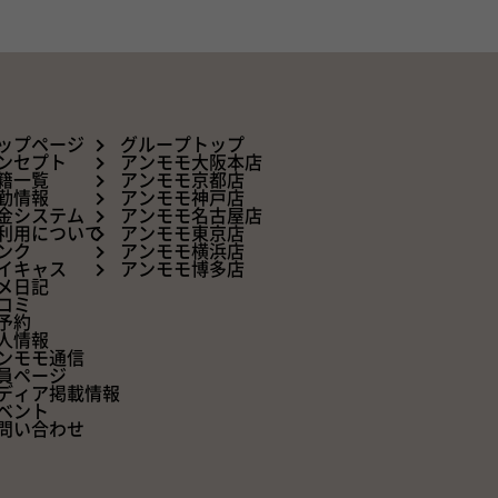
ップページ
グループトップ
ンセプト
アンモモ大阪本店
籍一覧
アンモモ京都店
勤情報
アンモモ神戸店
金システム
アンモモ名古屋店
利用について
アンモモ東京店
ンク
アンモモ横浜店
イキャス
アンモモ博多店
メ日記
コミ
予約
人情報
ンモモ通信
員ページ
ディア掲載情報
ベント
問い合わせ