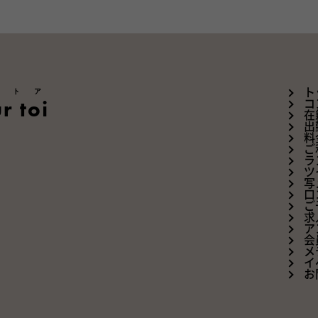
ートア
ト
r toi
コ
在
出
料
ご
ラ
ツ
写
口
ご
求
ア
会
メ
イ
お