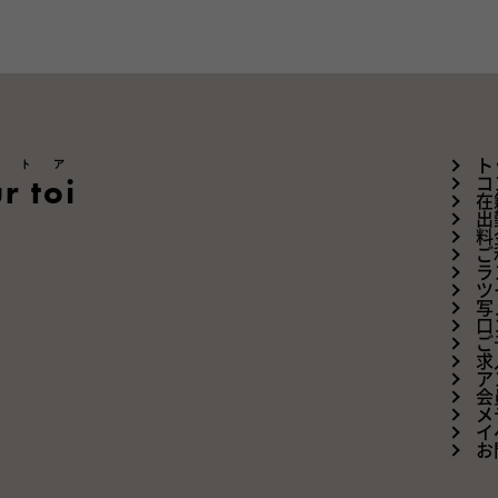
ートア
ト
r toi
コ
在
出
料
ご
ラ
ツ
写
口
ご
求
ア
会
メ
イ
お