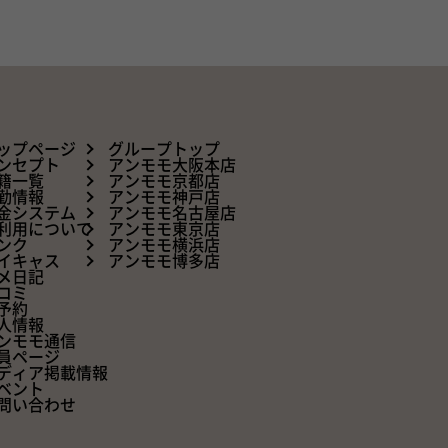
ップページ
グループトップ
ンセプト
アンモモ大阪本店
籍一覧
アンモモ京都店
勤情報
アンモモ神戸店
金システム
アンモモ名古屋店
利用について
アンモモ東京店
ンク
アンモモ横浜店
イキャス
アンモモ博多店
メ日記
コミ
予約
人情報
ンモモ通信
員ページ
ディア掲載情報
ベント
問い合わせ