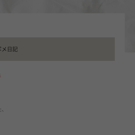
写メ日記
5
た、