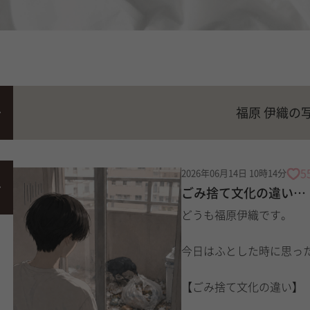
福原 伊織の
5
2026年06月14日 10時14分
ごみ捨て文化の違い…
どうも福原伊織です。
今日はふとした時に思っ
【ごみ捨て文化の違い】