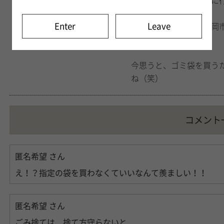
それを使ってよく温泉に
Enter
Leave
一人暮らしを始めて福岡
したが…。
今思うと、ゴミ袋を買う
ね（笑）
コメント
匿名希望
さん
え！？指定の袋を買わなくていいなんて羨ましい！！
匿名希望
さん
ごみ捨ては、捨て方守らないと