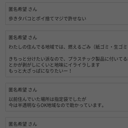
匿名希望
さん
歩きタバコとポイ捨てマジで許せない
匿名希望
さん
わたしの住んでる地域では、燃えるごみ（紙ゴミ・生ゴミ
きちっと分けたい派なので、プラスチック製品に付いてる
とかが剥がしにくいと地味にイライラします
もっと大ざっぱになりたいー！
匿名希望
さん
以前住んでいた場所は指定袋でしたが
今は半透明ならOK地域なので助かっています。
匿名希望
さん