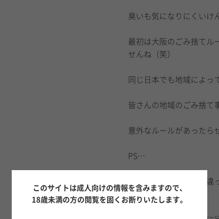
臭いも気になりにくいけ
最初は大阪のごみ捨てル
せんね（笑）
同じ日本でも地域によっ
皆さんの地域のごみ捨て
意外なルールがあったら
PS…
指定袋は市によっても違
このサイトは成人向けの情報を含みますので、
が付いていました。
18歳未満の方の閲覧を固くお断りいたします。