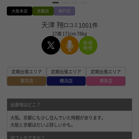
大阪本店
京都店
神戸店
天津 翔
1001件
口コミ
27歳
171cm
78kg
定期出張エリア
定期出張エリア
定期出張エリア
東京店
横浜店
博多店
出身地はどこ？
大阪。京都にも少し住んでいた時期があります。
大阪と京都はだいぶ詳しいかも。
何フェチですか？