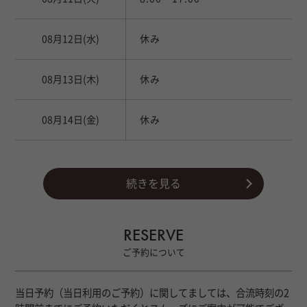
とにかく顔面が強い…！（褒めています）
オーナーさんや佐倉さん、朝日さんと過ごされてい
る表情はやんちゃな男の子感がありつつ、周りを気
08月12日
(水)
休み
遣って俯瞰しているような印象を受けました。
08月13日
(木)
休み
感性が豊かで好奇心旺盛！
それが伝わってくるのでお話しをしていて
楽しくて心が何処か落ち着きます
08月14日
(金)
休み
色っぽいその声といやらしくなぞるその指が
技術講習モデル
とても妖艶で艶かしく感じました
続きを見る
RESERVE
ご予約について
当日予約（当日利用のご予約）に関してましては、合流時刻の2