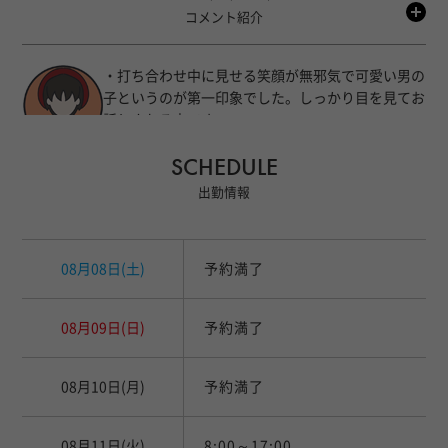
コメント紹介
・打ち合わせ中に見せる笑顔が無邪気で可愛い男の
子というのが第一印象でした。しっかり目を見てお
話しされる方です。
SCHEDULE
ナナシコちゃん
・とにかく顔の造形が綺麗で特に目がキリっとして
強い眼力がありますが、撮影中にふと見せるリラッ
出勤情報
クスした表情に健康的な色気がありましたね。
・さりげなく荷物を持ってくれたりする等の気遣い
08月08日
(土)
予約満了
があり、紳士的な方です。
・年齢当てクイズは「年齢とか関係ないです」とい
08月09日
(日)
予約満了
うフォローを入れて当てにこないスタイルでした。
・2度目の撮影になりますが、今回は撮影に向けて
08月10日
(月)
予約満了
髪型や服装、コンディションを整えてきてくださ
り、また違った天津さんを見ることができました。
08月11日
(火)
8:00～17:00