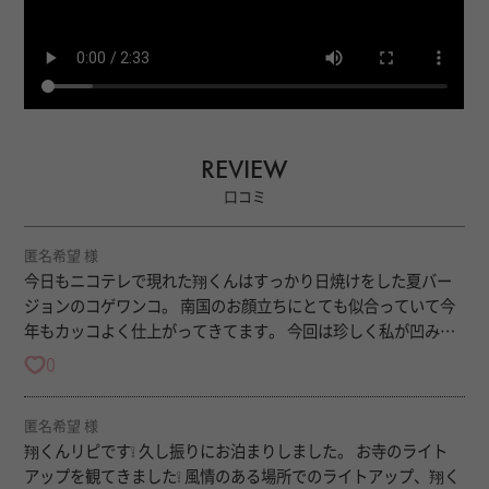
REVIEW
口コミ
匿名希望 様
今日もニコテレで現れた翔くんはすっかり日焼けをした夏バー
ジョンのコゲワンコ。 南国のお顔立ちにとても似合っていて今
年もカッコよく仕上がってきてます。 今回は珍しく私が凹み
モードだったんですが、すぐにそれに勘付いてしっかりハグし
0
て話し易くしてくれました。 包み込んでくれたから素直にお話
出来たなって思います。 いつもいつでもちゃんとこちらを向い
匿名希望 様
て誠実に向き合ってくれる翔くん。何があっても感謝を忘れず
翔くんリピです❕️ 久し振りにお泊まりしました。 お寺のライト
に精一杯の優しさをくれるから安心出来ます。ちょっと不器用
アップを観てきました❕️ 風情のある場所でのライトアップ、翔く
で照れ屋さんだけど、そこも可愛いところ。 何より口だけでは