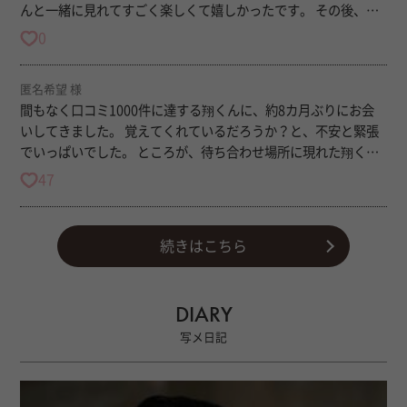
んと一緒に見れてすごく楽しくて嬉しかったです。 その後、ご
なく行動で示してくれる所が本当の誠実さだなって改めて実感
飯を食べに行きました。 初めて、翔くんがお酒を飲んで顔が赤
しました。 今回もお楽しみの開封の儀も出来てワクワクお尻尾
0
くなるとこを見れて何だか嬉しかったです（笑） その後ホテル
ぷりぷりの翔くんも堪能できたし、たっぷり甘えて凹んでた事
へ、お泊まりなので時間を気にすることなくゆっくりして、お
なんか忘れる位元気になれました。 いつも寄り添ってくれてあ
匿名希望 様
フロ パウダー 性感 ゆっくり丁寧にしてもらって凄く気持
りがとう✨ これからもいっぱい楽しませてね。
間もなく口コミ1000件に達する翔くんに、約8カ月ぶりにお会
ち良かったです❕️ また、よろしくお願いします❕️
いしてきました。 覚えてくれているだろうか？と、不安と緊張
でいっぱいでした。 ところが、待ち合わせ場所に現れた翔くん
は満面の笑顔で「俺のことを覚えていてくれてありがとう」と
47
言ってくれて。こちらこそ！です。 お話しをしているなかで
も、そんなことまで？と、思うくらいに細かいことまで覚えて
いてくれて驚きでした。 久しぶりなので、お風呂に行くのさえ
続きはこちら
恥ずかしがる私に「さ、四股でも踏もーっと！」と、可愛いお
フザケで笑わせてくれて、和ませてくれて。 でも、やっぱりパ
ウダーが始まると緊張でカチコチ。 それを察して、都度声かけ
DIARY
や確認をしてくれ、ちゃんと解放に導いてくれたのはさすが翔
写メ日記
くん！ 久しぶりにたくさんたくさん笑って、たくさん感じて、
そしてぐっすりと眠って。 翌朝はお肌がツルツルもちもちで、
ビックリ！でした。 安心感と包容力と技術の高さに加え、会話
力もピカピカピカイチ！ 迷っておられる方は、その時間もった