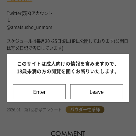
Twitter(現X)アカウント
↓
@amatsusho_unmom
スケジュールは毎月20~25日頃にHPに公開しております(公開日
は写メ日記で告知しています)
このサイトは成人向けの情報を含みますので、
TITLE HISTORY
18歳未満の方の閲覧を固くお断りいたします。
称号歴
Enter
Leave
パウダー性感師
2026.06
第2回称号アンケート
パウダー性感師
2026.01
第1回称号アンケート
COMMENT